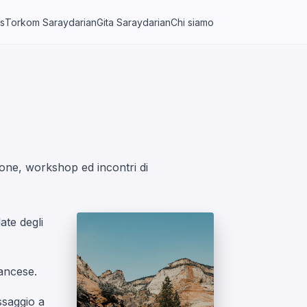
s
Torkom Saraydarian
Gita Saraydarian
Chi siamo
ione, workshop ed incontri di
ate degli
rancese.
ssaggio a